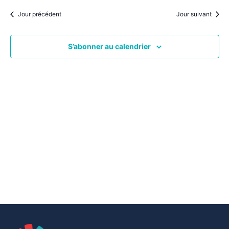
par
une
date.
vu
Jour précédent
Jour suivant
consu
Év
S’abonner au calendrier