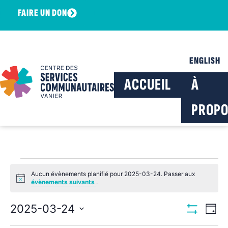
FAIRE UN DON
ENGLISH
ACCUEIL
À
PROPO
Aucun évènements planifié pour 2025-03-24. Passer aux
Notice
évènements suivants
.
Navig
Na
2025-03-24
Jour
Montrer Les F
Sélectionnez
de